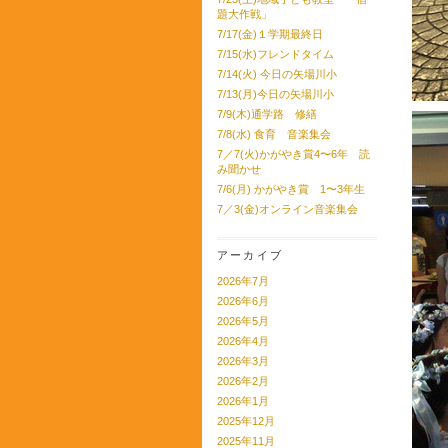
題大作戦」
7/17(金)１学期最終日
7/15(水)フレンドタイム
7/14(火) 今日の矢場川小
7/13(月)今日の矢場川小
7/9(木)通学路 修繕
7/8(水) 食育 音楽集会
7／7(火)かがやき賞4〜6年 読
み聞かせ
7/6(月) かがやき賞 1〜3年生
7／3(金)オンライン音楽集会
アーカイブ
2026年7月
2026年6月
2026年5月
2026年4月
2026年3月
2026年2月
2026年1月
2025年12月
2025年11月