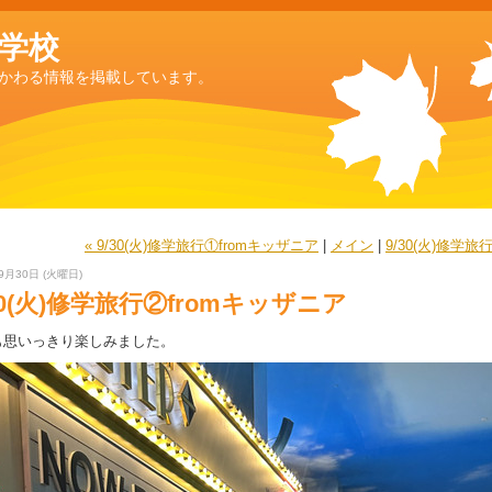
学校
かわる情報を掲載しています。
« 9/30(火)修学旅行①fromキッザニア
|
メイン
|
9/30(火)修学旅
9月30日 (火曜日)
30(火)修学旅行②fromキッザニア
も思いっきり楽しみました。