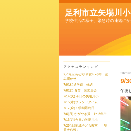
足利市立矢場川小
学校生活の様子、緊急時の連絡にか
アクセスランキング
2025年
7／7(火)かがやき賞4〜6年 読
み聞かせ
9/
7/9(木)通学路 修繕
午後
7/8(水) 食育 音楽集会
7/14(火) 今日の矢場川小
7/15(水)フレンドタイム
7/17(金)１学期最終日
7/6(月) かがやき賞 1〜3年生
7/13(月)今日の矢場川小
7/25(土)地域子ども教室 「宿
題大作戦」