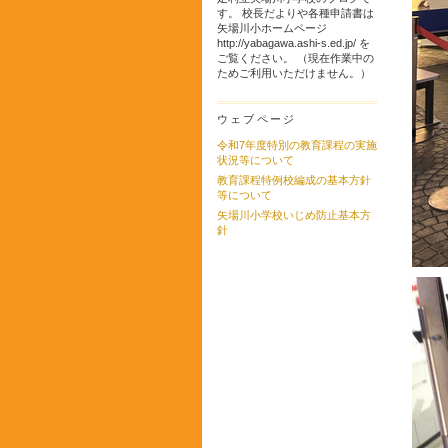
す。 校長だよりや各種申請書は
矢場川小ホームページ
http://yabagawa.ashi-s.ed.jp/ を
ご覧ください。 （現在作業中の
ためご利用いただけません。）
ウェブページ
令和7年度特別の教育課程の実施
状況等について
教育課程特例校編成の基本方針
等について
矢場川小学校いじめ防止基本方
針