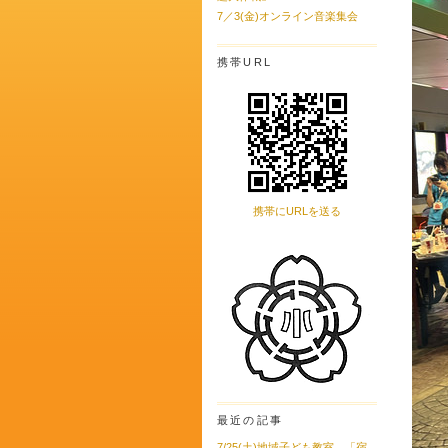
7／3(金)オンライン音楽集会
携帯URL
携帯にURLを送る
最近の記事
7/25(土)地域子ども教室 「宿